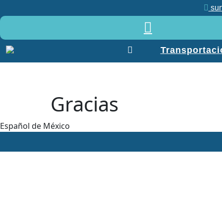
sur
Menu
Transportaci
Transportacion
Nosotros
Servicios
Tours
Gracias
Contacto
Blog
Español de México
Contacto
+52
984
138
8860