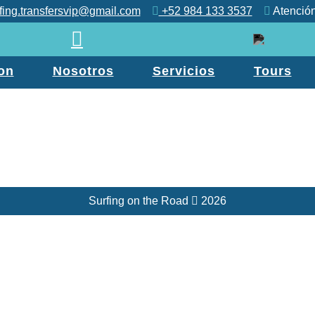
fing.transfersvip@gmail.com
+52 984 133 3537
Atención
on
Nosotros
Servicios
Tours
Surfing on the Road
2026